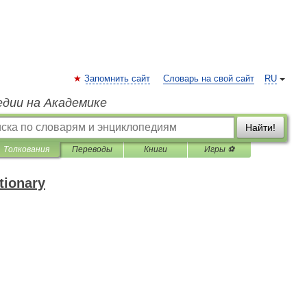
Запомнить сайт
Словарь на свой сайт
RU
едии на Академике
Найти!
Толкования
Переводы
Книги
Игры ⚽
tionary