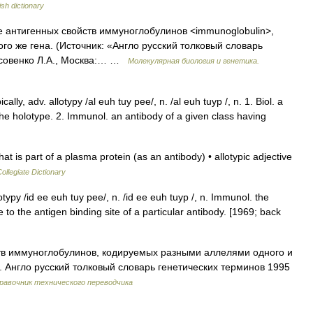
ish dictionary
е антигенных свойств иммуноглобулинов <immunoglobulin>,
о же гена. (Источник: «Англо русский толковый словарь
исовенко Л.А., Москва:… …
Молекулярная биология и генетика.
ically, adv. allotypy /al euh tuy pee/, n. /al euh tuyp /, n. 1. Biol. a
the holotype. 2. Immunol. an antibody of a given class having
 is part of a plasma protein (as an antibody) • allotypic adjective
llegiate Dictionary
diotypy /id ee euh tuy pee/, n. /id ee euh tuyp /, n. Immunol. the
o the antigen binding site of a particular antibody. [1969; back
в иммуноглобулинов, кодируемых разными аллелями одного и
А. Англо русский толковый словарь генетических терминов 1995
равочник технического переводчика