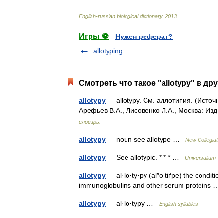
English
-
russian
biological
dictionary
.
2013
.
Игры ⚽
Нужен реферат?
allotyping
Смотреть что такое "allotypy" в др
allotypy
— allotypy. См. аллотипия. (Источ
Арефьев В.А., Лисовенко Л.А., Москва: Из
словарь.
allotypy
— noun see allotype …
New Collegiat
allotypy
— See allotypic. * * * …
Universalium
allotypy
— al·lo·ty·py (al″o tiґpe) the conditi
immunoglobulins and other serum protein
allotypy
— al·lo·typy …
English syllables