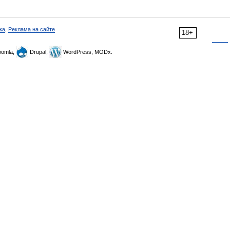
ка
,
Реклама на сайте
18+
omla,
Drupal,
WordPress, MODx.