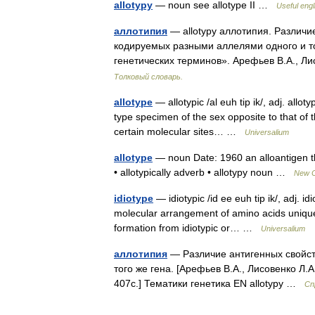
allotypy
— noun see allotype II …
Useful engl
аллотипия
— allotypy аллотипия. Pазличи
кодируемых разными аллелями одного и тог
генетических терминов». Арефьев В.А., Л
Толковый словарь.
allotype
— allotypic /al euh tip ik/, adj. allotyp
type specimen of the sex opposite to that of 
certain molecular sites… …
Universalium
allotype
— noun Date: 1960 an alloantigen that
• allotypically adverb • allotypy noun …
New Co
idiotype
— idiotypic /id ee euh tip ik/, adj. i
molecular arrangement of amino acids unique t
formation from idiotypic or… …
Universalium
аллотипия
— Различие антигенных свойст
того же гена. [Арефьев В.А., Лисовенко Л.
407с.] Тематики генетика EN allotypy …
Сп