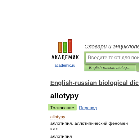
Словари и энциклоп
academic.ru
English-russian biological dictionary
English-russian biological dic
allotypy
Толкование
Перевод
allotypy
аллотипия
,
аллотипический
феномен
* * *
аллотипия