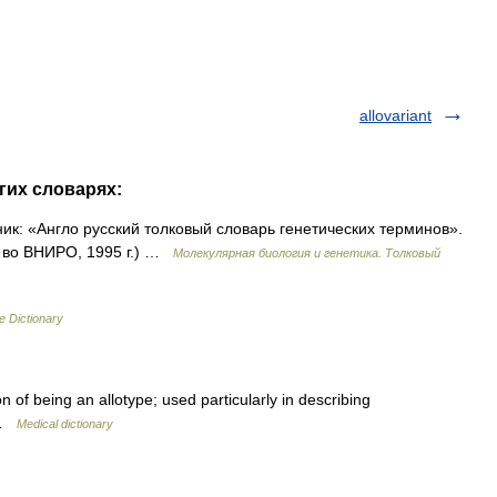
allovariant
угих словарях:
ник: «Англо русский толковый словарь генетических терминов».
д во ВНИРО, 1995 г.) …
Молекулярная биология и генетика. Толковый
e Dictionary
on of being an allotype; used particularly in describing
s …
Medical dictionary